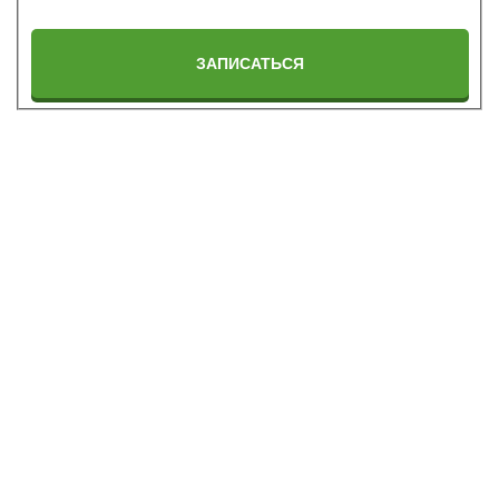
ЗАПИСАТЬСЯ
Перезвоним и
Перезвоним и
проконсультируем
проконсультируем
Перезвоним и
Перезвоним и
проконсультируем
проконсультируем